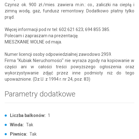
Czynsz ok. 900 zł./mies. zawiera m.in.: co., zaliczki na ciepłą i
zimną wodę, gaz, fundusz remontowy. Dodatkowo płatny tylko
prąd.
Więcej informacji pod nr tel: 602 621 623; 694 855 385.
Polecam i zapraszam na prezentację.
MIESZKANIE WOLNE od maja.
Numer licencji osoby odpowiedzialnej zawodowo 2959.
Firma "Kubiak Nieruchomości" nie wyraża zgody na kopiowanie w
części ani w całości treści powyższego ogłoszenia oraz
wykorzystywanie zdjęć przez inne podmioty niż do tego
upoważnione. (Dz.U. z 1994 r. nr 24, poz. 83)
Parametry dodatkowe
Liczba balkonów:
1
Winda:
Tak
Piwnica:
Tak