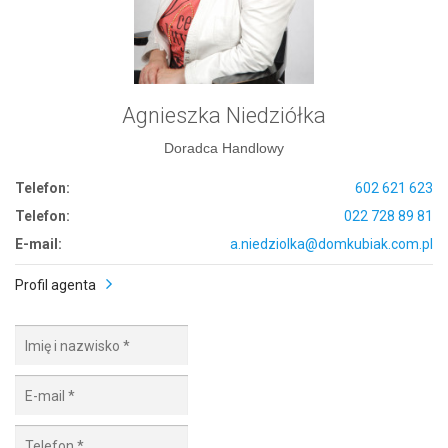
Agnieszka Niedziółka
Doradca Handlowy
Telefon:
602 621 623
Telefon:
022 728 89 81
E-mail:
a.niedziolka@domkubiak.com.pl
Profil agenta