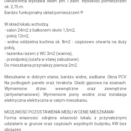
Dwustronna wystawa okien: płn. i zach. Wysokość pomieszczeń
ok. 2,75 m.
Bardzo funkcjonalny układ pomieszczeń !!!
W skład lokalu wchodzą:
- salon 24m2 z balkonem około 1,5m2,
- pokój 12m2,
- widna oddzielna kuchnia ok. 8m2 - częściowo otwarta na duży
pokój,
- łazienka razem z WC 3m2 (wanna),
- przedpokój (szafa w stałej zabudowie).
Do mieszkania przynależy piwnica 2m2.
Mieszkanie w dobrym stanie, bardzo widne, zadbane. Okna PCV.
Na podłogach panele oraz terakota. Gładź gipsowa na ścianach.
Wymienione drzwi wewnętrzne oraz zewnętrzne
(antywłamaniowe). Wymienione piony wodne oraz instalacja
elektryczna elektryczna w całym mieszkaniu.
MOŻLIWOŚĆ POZOSTAWIENIA MEBLI W CENIE MIESZKANIA!
Forma własności: odrębna własność lokalu z przynależnymi
udziałami w gruncie oraz częściach wspólnych budynku, KW bez
obciążeń.