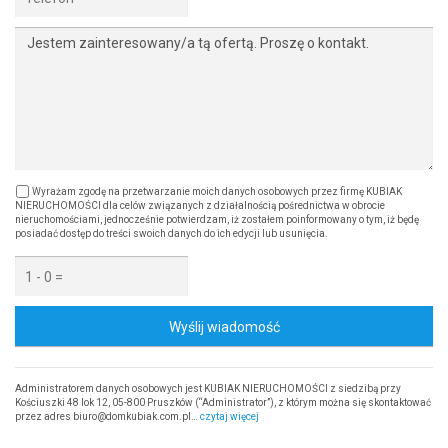
Wyrażam zgodę na przetwarzanie moich danych osobowych przez firmę KUBIAK
NIERUCHOMOŚCI dla celów związanych z działalnością pośrednictwa w obrocie
nieruchomościami, jednocześnie potwierdzam, iż zostałem poinformowany o tym, iż będę
posiadać dostęp do treści swoich danych do ich edycji lub usunięcia.
Wyślij wiadomość
Administratorem danych osobowych jest KUBIAK NIERUCHOMOŚCI z siedzibą przy
Kościuszki 48 lok 12, 05-800 Pruszków (“Administrator”), z którym można się skontaktować
przez adres biuro@domkubiak.com.pl…
czytaj więcej