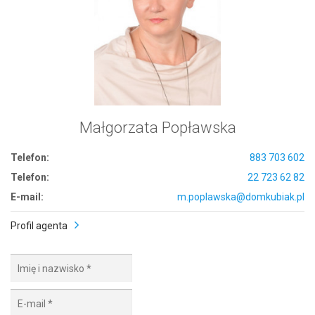
Małgorzata Popławska
Telefon:
883 703 602
Telefon:
22 723 62 82
E-mail:
m.poplawska@domkubiak.pl
Profil agenta