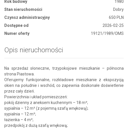
Rok budowy
1980
Stan nieruchomości
Dobry
Czynsz administracyjny
650 PLN
Dostępne od
2026-02-25
Numer oferty
19121/1989/OMS
Opis nieruchomości
Na sprzedaż słoneczne, trzypokojowe mieszkanie – północna
strona Piastowa.
Oferujemy funkcjonalne, rozkładowe mieszkanie z ekspozycją
okien na południe i wschód, co zapewnia doskonałe doświetlenie
przez cały dzień.
Powierzchnia i układ pomieszczeń:
pokój dzienny z aneksem kuchennym – 18 m²;
sypialnia – 12 m² (z pojemną szafą wnękową);
sypialnia – 12 m²;
łazienka – 4 m²;
przedpokój z dużą szafą wnękową;