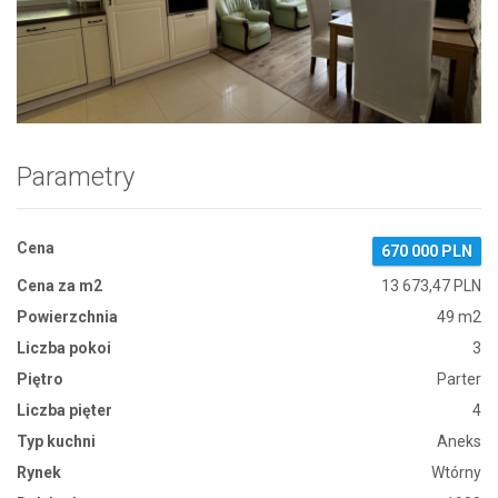
Zdjęcie 1
Parametry
Cena
670 000 PLN
Cena za m2
13 673,47 PLN
Powierzchnia
49 m2
Liczba pokoi
3
Piętro
Parter
Liczba pięter
4
Typ kuchni
Aneks
Rynek
Wtórny