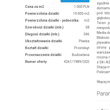
zgodnie
Cena za m2
1 000 PLN
domami 
pod bli
Powierzchnia działki
19 000 m2
głębokoś
Powierzchnia działki - jednostka
m2
Teren p
Szerokość działki (mb.)
58
niespod
Media d
Długość działki (mb.)
346
Bliskoś
Ukształtowanie działki
Płaska
pływalni
strony 
Kształt działki
Prostokąt
warszaw
Przeznaczenie działki
Budowlana
można na
Numer oferty
4261/1989/OGS
z S8 i A
Stacja m
Polecam
Więcej i
Para