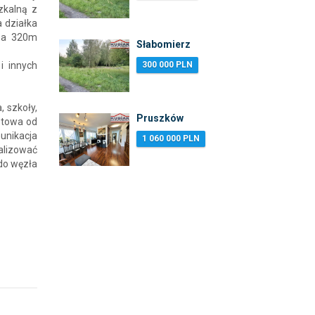
zkalną z
 działka
 na 320m
Słabomierz
i innych
300 000 PLN
 szkoły,
Pruszków
stowa od
unikacja
1 060 000 PLN
alizować
do węzła