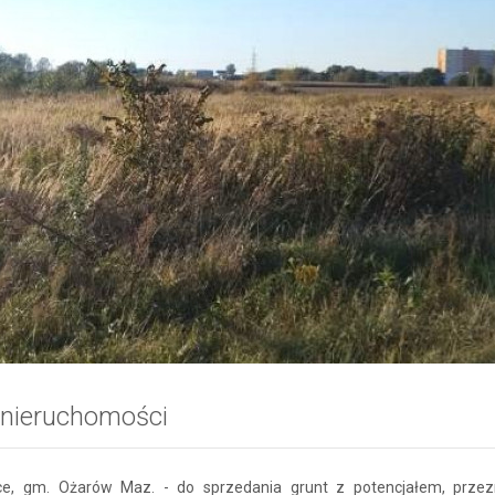
 nieruchomości
e, gm. Ożarów Maz. - do sprzedania grunt z potencjałem, prze