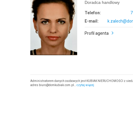
Doradca handlowy
Telefon:
7
E-mail:
k.zalech@dom
Profil agenta
Administratorem danych osobowych jest KUBIAK NIERUCHOMOŚCI z siedzibą 
adres biuro@domkubiak.com.pl…
czytaj więcej