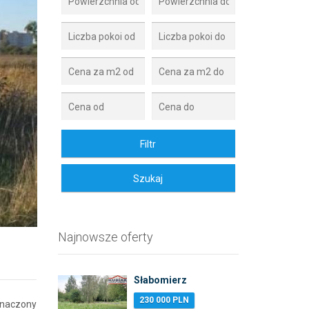
Zdjęcie 2
Najnowsze oferty
Słabomierz
230 000 PLN
znaczony