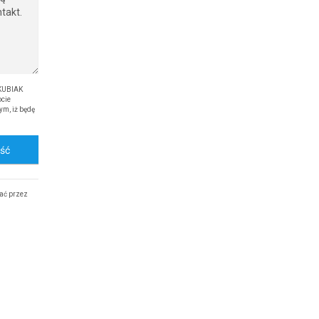
 KUBIAK
cie
ym, iż będę
ość
ać przez