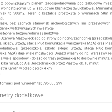
 z obowiązującym planem zagospodarowania pod zabudowę mies
wolnostojącymi lub w zabudowie bliźniaczej dwulokalowej. Minimalna
źniak to 500m2. Teren o kształcie prostokąta o wymiarach 58m
ci.
łaski, bez żadnych stanowisk archeologicznych, linii przesyłowych 
zianek wstrzymujących inwestycję.
ostępne w bezpośrednim sąsiedztwie.
ć Ożarowa Mazowieckiego od strony północno/zachodniej (przedszkola,
a, sklepy, urzędy, stacja PKP, komunikacja warszawska MZA) oraz Pia
południowej (przedszkola, szkoły, sklepy, urzędy, stacja PKP, kom
ska MZA) daje wiele możliwości. Dojazd własny do np. Warszawy re
 wiele sposobów - dojazd do trasy poznańskiej to dosłownie minuta, 
2 kilka minut, do Alej Jerozolimskich przez Piastów ok. 10 minut.
etra Karolin w odległości ok 4 km.
.
nformacji pod numerem tel; 795 005 299
metry dodatkowe