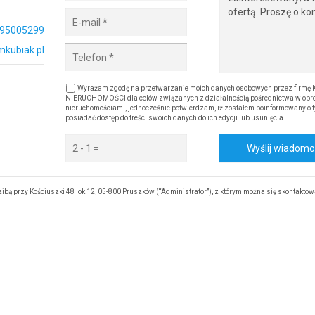
95005299
kubiak.pl
Wyrażam zgodę na przetwarzanie moich danych osobowych przez firmę
NIERUCHOMOŚCI dla celów związanych z działalnością pośrednictwa w obro
nieruchomościami, jednocześnie potwierdzam, iż zostałem poinformowany o t
posiadać dostęp do treści swoich danych do ich edycji lub usunięcia.
Wyślij wiadom
przy Kościuszki 48 lok 12, 05-800 Pruszków (“Administrator”), z którym można się skontaktow