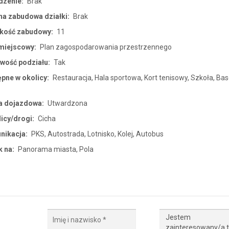
dzenie:
Brak
a zabudowa działki:
Brak
kość zabudowy:
11
miejscowy:
Plan zagospodarowania przestrzennego
wość podziału:
Tak
pne w okolicy:
Restauracja, Hala sportowa, Kort tenisowy, Szkoła, Bas
a dojazdowa:
Utwardzona
licy/drogi:
Cicha
nikacja:
PKS, Autostrada, Lotnisko, Kolej, Autobus
 na:
Panorama miasta, Pola