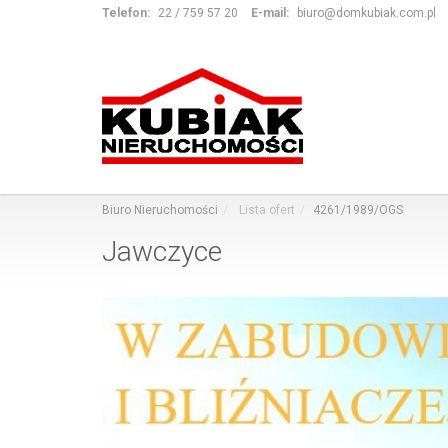
Telefon:
22 / 759 57 20
E-mail:
biuro@domkubiak.com.pl
Biuro Nieruchomości
Lista ofert
4261/1989/OGS
Jawczyce