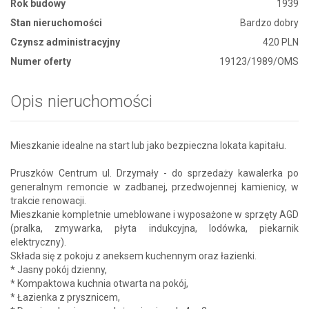
Rok budowy
1939
Stan nieruchomości
Bardzo dobry
Czynsz administracyjny
420 PLN
Numer oferty
19123/1989/OMS
Opis nieruchomości
Mieszkanie idealne na start lub jako bezpieczna lokata kapitału.
Pruszków Centrum ul. Drzymały - do sprzedaży kawalerka po
generalnym remoncie w zadbanej, przedwojennej kamienicy, w
trakcie renowacji.
Mieszkanie kompletnie umeblowane i wyposażone w sprzęty AGD
(pralka, zmywarka, płyta indukcyjna, lodówka, piekarnik
elektryczny).
Składa się z pokoju z aneksem kuchennym oraz łazienki.
* Jasny pokój dzienny,
* Kompaktowa kuchnia otwarta na pokój,
* Łazienka z prysznicem,