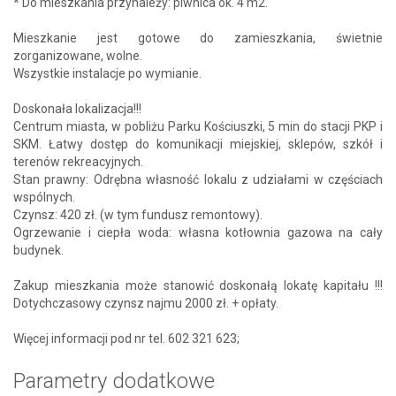
* Do mieszkania przynależy: piwnica ok. 4 m2.
Mieszkanie jest gotowe do zamieszkania, świetnie
zorganizowane, wolne.
Wszystkie instalacje po wymianie.
Doskonała lokalizacja!!!
Centrum miasta, w pobliżu Parku Kościuszki, 5 min do stacji PKP i
SKM. Łatwy dostęp do komunikacji miejskiej, sklepów, szkół i
terenów rekreacyjnych.
Stan prawny: Odrębna własność lokalu z udziałami w częściach
wspólnych.
Czynsz: 420 zł. (w tym fundusz remontowy).
Ogrzewanie i ciepła woda: własna kotłownia gazowa na cały
budynek.
Zakup mieszkania może stanowić doskonałą lokatę kapitału !!!
Dotychczasowy czynsz najmu 2000 zł. + opłaty.
Więcej informacji pod nr tel. 602 321 623;
Parametry dodatkowe