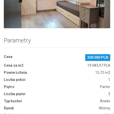
Zdjęcie 1
Parametry
Cena
300 000 PLN
Cena za m2
19 083,97 PLN
Powierzchnia
15,72 m2
Liczba pokoi
1
Piętro
Parter
Liczba pięter
3
Typ kuchni
Aneks
Rynek
Wtórny