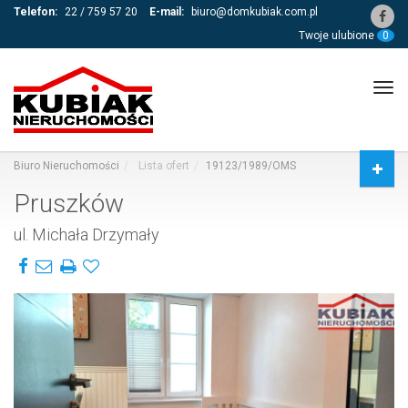
Telefon:
22 / 759 57 20
E-mail:
biuro@domkubiak.com.pl
Twoje ulubione
0
Tog
navi
Biuro Nieruchomości
Lista ofert
19123/1989/OMS
Pruszków
ul. Michała Drzymały