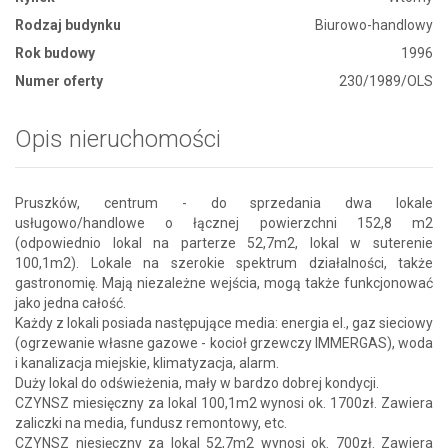
Rodzaj budynku
Biurowo-handlowy
Rok budowy
1996
Numer oferty
230/1989/OLS
Opis nieruchomości
Pruszków, centrum - do sprzedania dwa lokale
usługowo/handlowe o łącznej powierzchni 152,8 m2
(odpowiednio lokal na parterze 52,7m2, lokal w suterenie
100,1m2). Lokale na szerokie spektrum działalności, także
gastronomię. Mają niezależne wejścia, mogą także funkcjonować
jako jedna całość.
Każdy z lokali posiada następujące media: energia el., gaz sieciowy
(ogrzewanie własne gazowe - kocioł grzewczy IMMERGAS), woda
i kanalizacja miejskie, klimatyzacja, alarm.
Duży lokal do odświeżenia, mały w bardzo dobrej kondycji.
CZYNSZ miesięczny za lokal 100,1m2 wynosi ok. 1700zł. Zawiera
zaliczki na media, fundusz remontowy, etc.
CZYNSZ niesięczny za lokal 52,7m2 wynosi ok. 700zł. Zawiera