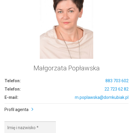
Małgorzata Popławska
Telefon:
883 703 602
Telefon:
22 723 62 82
E-mail:
m.poplawska@domkubiak.pl
Profil agenta