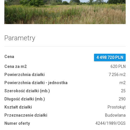
Zdjęcie 1
Parametry
Cena
4 498 720 PLN
Cena za m2
620 PLN
Powierzchnia działki
7 256 m2
Powierzchnia działki - jednostka
m2
Szerokość działki (mb.)
25
Długość działki (mb.)
290
Kształt działki
Prostokąt
Przeznaczenie działki
Budowlana
Numer oferty
4244/1989/OGS