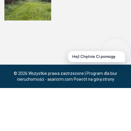
Hej! Chętnie Ci pomogę
© 2026 Wszystkie prawa zastrzeżone | Program dla biur
nieruchomości -
asaricrm.com
Powrót na górę strony
Ta strona używa plików cookies. Kontynuując przeglądanie naszej
strony, wyrażasz zgodę na wykorzystywanie przez nas plików
cookies zgodnie z aktualnymi ustawieniami przeglądarki i Polityką
Prywatności.
Dowiedz się więcej
Klikając "Akceptuję" zgadasz się na wykorzystywanie przez nas
plików cookie.