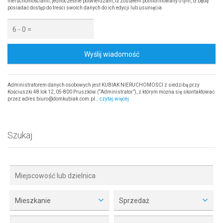
nieruchomościami, jednocześnie potwierdzam, iż zostałem poinformowany o tym, iż będę
posiadać dostęp do treści swoich danych do ich edycji lub usunięcia.
Wyślij wiadomość
Administratorem danych osobowych jest KUBIAK NIERUCHOMOŚCI z siedzibą przy
Kościuszki 48 lok 12, 05-800 Pruszków (“Administrator”), z którym można się skontaktować
przez adres biuro@domkubiak.com.pl…
czytaj więcej
Szukaj
Mieszkanie
Sprzedaż