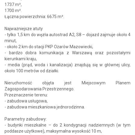
1737 m²,
1700 m².
Łączna powierzchnia: 6675 m².
Najważniejsze atuty
- tylko 1,5 km do węzła autostrad A2, S8 – dojazd zajmuje około 4
minut,
- około 2 km do stacji PKP Ożarów Mazowiecki,
- bardzo dobra komunikacja z Warszawą oraz pozostałymi
kierunkami kraju,
- media (prąd, woda i kanalizacja) znajdują się w głównej ulicy,
około 100 metrów od działki.
Nieruchomość objęta jest Miejscowym Planem
Zagospodarowania Przestrzennego.
Przeznaczenie terenu:
- zabudowa usługowa,
- zabudowa mieszkaniowa jednorodzinna.
Parametry zabudowy:
- budynki mieszkalne – do 2 kondygnacji nadziemnych (w tym
poddasze użytkowe), maksymalna wysokość 10 m,