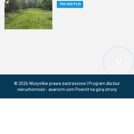
700 000 PLN
Hej! Chętnie Ci pomogę
© 2026 Wszystkie prawa zastrzeżone | Program dla biur
nieruchomości -
asaricrm.com
Powrót na górę strony
Ta strona używa plików cookies. Kontynuując przeglądanie naszej
strony, wyrażasz zgodę na wykorzystywanie przez nas plików
cookies zgodnie z aktualnymi ustawieniami przeglądarki i Polityką
Prywatności.
Dowiedz się więcej
Klikając "Akceptuję" zgadasz się na wykorzystywanie przez nas