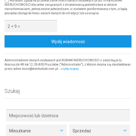
Wyrażam zgodę na przetwarzanie moich danych osobowych przez firmę KUBIAK
NIERUCHOMOŚCI dla celów związanych z działalnością pośrednictwa w obrocie
nieruchomościami, jednocześnie potwierdzam, iż zostałem poinformowany o tym, iż będę
posiadać dostęp do treści swoich danych do ich edycji lub usunięcia.
Wyślij wiadomość
Administratorem danych osobowych jest KUBIAK NIERUCHOMOŚCI z siedzibą przy
Kościuszki 48 lok 12, 05-800 Pruszków (“Administrator”), z którym można się skontaktować
przez adres biuro@domkubiak.com.pl…
czytaj więcej
Szukaj
Mieszkanie
Sprzedaż