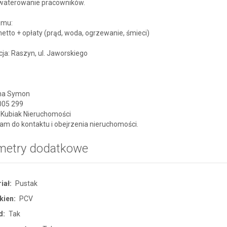
waterowanie pracowników.
jmu:
netto + opłaty (prąd, woda, ogrzewanie, śmieci)
cja: Raszyn, ul. Jaworskiego
na Symon
 005 299
 Kubiak Nieruchomości
m do kontaktu i obejrzenia nieruchomości.
metry dodatkowe
iał:
Pustak
kien:
PCV
d:
Tak