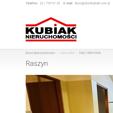
Telefon:
22 / 759 57 20
E-mail:
biuro@domkubiak.com.pl
Biuro Nieruchomości
Lista ofert
346/1989/ODW
Raszyn