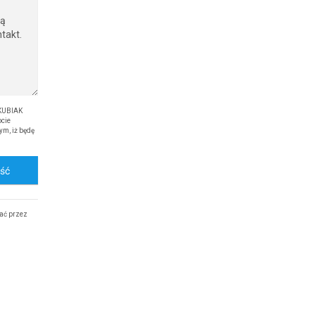
 KUBIAK
cie
ym, iż będę
ość
ać przez