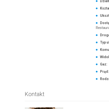
Dział
Kszta
Ukszt
Dostę
Restaur
Drog
Typ u
Komu
Widok
Gaz:
Prąd
Rodz
Kontakt