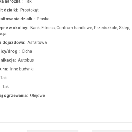
ka narożna :
Tak
łt działki:
Prostokąt
ałtowanie działki:
Płaska
pne w okolicy:
Bank, Fitness, Centrum handlowe, Przedszkole, Sklep,
acja
a dojazdowa:
Asfaltowa
licy/drogi:
Cicha
nikacja:
Autobus
 na:
Inne budynki
Tak
:
Tak
aj ogrzewania:
Olejowe