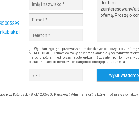
95005299
kubiak.pl
Wyrażam zgodę na przetwarzanie moich danych osobowych przez firmę
NIERUCHOMOŚCI dla celów związanych z działalnością pośrednictwa w obro
nieruchomościami, jednocześnie potwierdzam, iż zostałem poinformowany o t
posiadać dostęp do treści swoich danych do ich edycji lub usunięcia.
Wyślij wiadom
przy Kościuszki 48 lok 12, 05-800 Pruszków (“Administrator”), z którym można się skontaktow