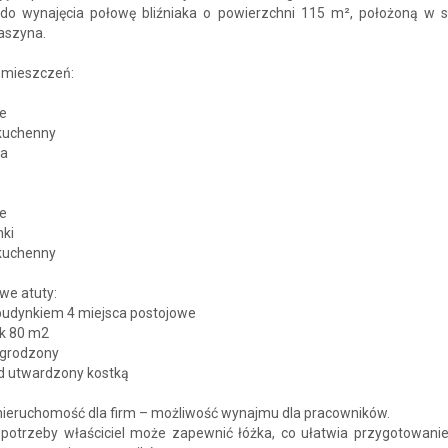
 do wynajęcia połowę bliźniaka o powierzchni 115 m², położoną w s
aszyna.
omieszczeń:
je
 kuchenny
ka
je
nki
 kuchenny
we atuty:
 budynkiem 4 miejsca postojowe
ek 80 m2
ogrodzony
zd utwardzony kostką
 nieruchomość dla firm – możliwość wynajmu dla pracowników.
 potrzeby właściciel może zapewnić łóżka, co ułatwia przygotowanie