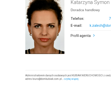
Katarzyna Symon
Doradca handlowy
Telefon:
7
E-mail:
k.zalech@dom
Profil agenta
Administratorem danych osobowych jest KUBIAK NIERUCHOMOŚCI z siedzibą 
adres biuro@domkubiak.com.pl…
czytaj więcej