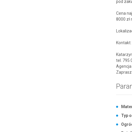
pod zak
Cena na
8000 zł 
Lokaliza
Kontakt:
Katarzy
tel. 795
Agencja
Zaprasza
Para
Mater
Typ o
Ogró