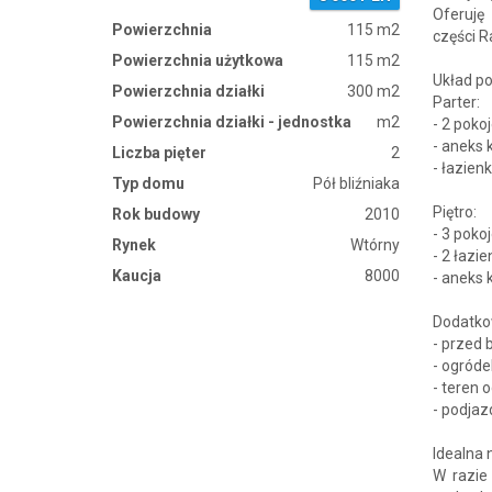
Oferuję
Powierzchnia
115 m2
części R
Powierzchnia użytkowa
115 m2
Układ p
Powierzchnia działki
300 m2
Parter:
Powierzchnia działki - jednostka
m2
- 2 poko
- aneks
Liczba pięter
2
- łazien
Typ domu
Pół bliźniaka
Piętro:
Rok budowy
2010
- 3 poko
Rynek
Wtórny
- 2 łazie
Kaucja
8000
- aneks
Dodatko
- przed
- ogród
- teren 
- podja
Idealna
W razie