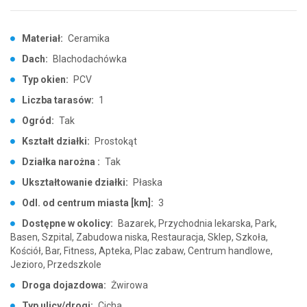
Materiał:
Ceramika
Dach:
Blachodachówka
Typ okien:
PCV
Liczba tarasów:
1
Ogród:
Tak
Kształt działki:
Prostokąt
Działka narożna :
Tak
Ukształtowanie działki:
Płaska
Odl. od centrum miasta [km]:
3
Dostępne w okolicy:
Bazarek, Przychodnia lekarska, Park,
Basen, Szpital, Zabudowa niska, Restauracja, Sklep, Szkoła,
Kościół, Bar, Fitness, Apteka, Plac zabaw, Centrum handlowe,
Jezioro, Przedszkole
Droga dojazdowa:
Żwirowa
Typ ulicy/drogi:
Cicha