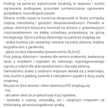
Podłogi na parterze wykończone terakotą, w łazience i kuchni
ogrzewanie podłogowe, pozostałe pomieszczenia ogrzewane
grzejnikami, na podłogach panele.
Główne żródło ciepła to kocioł na ekogroszek w śluzie pomiędzy
częścią mieszkalną i garażem dwustanowiskowym. Ponadto w
pokoju dziennym klasyczny kominek na drewno z grawitacyjnym
rozprowadzeniem na klatkę schodową prowadzącą na górną
kondygnację. Oprócz pokoju dziennego na parterze znajdują się:
- widna kuchnia (ze spiżarnią) otwarta na pokój dzienny, toaleta,
wygodna sień z garderobą.
- garaż na dwa stanowiska (powierzchnia 36,2m2).
Przy pokoju dziennym i aneksie dla seniora znakomity zadaszony
taras z widokiem i wyjściem do zielonego, wypielęgnowanego
ogrodu z miłymi dla oka nasadzeniami i dojrzałą zielenią.
Samodzielny aneks z osobnym wejściem składa się z wiatrołapu,
holu, kuchni z jadalnią, łazienki z natryskiem i sypialni z dużą szafą
wnękową.
Na piętrze (bez skosów i okien dachowych!!!) znajdują się:
- hol,
- aktualnie dwie (w projekcie były trzy) sypialnie,
- łazienka z wanną, umywalką, wc i odrębnym miejscem na
bieliźniarkę, akcesoria kąpielowe i pralkę.