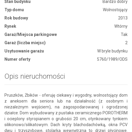
Stan budynku
Bardzo dobry
Typ domu
Wolnostojący
Rok budowy
2013
Rynek
Wtórny
Garaż/Miejsca parkingowe
Tak
Garaż (liczba miejsc)
2
Usytuowanie garażu
W bryle budynku
Numer oferty
5760/1989/ODS
Opis nieruchomości
Pruszków, Żbików - oferuję ciekawy i wygodny, wolnostojący dom
z aneksem dla seniora lub na działalność (z osobnym i
niezależnym wejściem), na zagospodarowanej i ogrodzonej
działce. Dom wybudowany z pustaka ceramicznego POROTHERM
i ocieplony styropianem o grubości 20 cm, otynkowany tynkiem
silikonowo/silikatowym. Dach kryty blachodachówką, okna PCV
dwu i trzyszybowe, stolarka wewnętrzna to drzwi płycinowe.