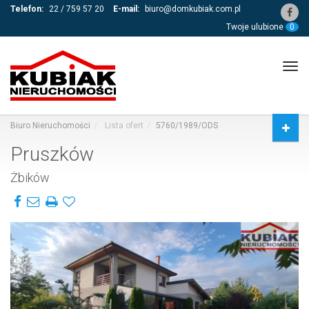
Telefon:
22 / 759 57 20
E-mail:
biuro@domkubiak.com.pl
Twoje ulubione
0
Tog
navi
Biuro Nieruchomości
Lista ofert
5760/1989/ODS
Pruszków
Żbików