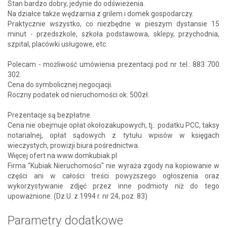
Stan bardzo dobry, jedynie do odświeżenia.
Na działce także wędzarnia z grilem i domek gospodarczy.
Praktycznie wszystko, co niezbędne w pieszym dystansie 15
minut - przedszkole, szkoła podstawowa, sklepy, przychodnia,
szpital, placówki usługowe, etc.
Polecam - możliwość umówienia prezentacji pod nr tel.: 883 700
302.
Cena do symbolicznej negocjacji.
Roczny podatek od nieruchomości ok. 500zł.
Prezentacje są bezpłatne.
Cena nie obejmuje opłat okołozakupowych, tj.: podatku PCC, taksy
notarialnej, opłat sądowych z tytułu wpisów w księgach
wieczystych, prowizji biura pośrednictwa.
Więcej ofert na www.domkubiak.pl
Firma "Kubiak Nieruchomości" nie wyraża zgody na kopiowanie w
części ani w całości treści powyższego ogłoszenia oraz
wykorzystywanie zdjęć przez inne podmioty niż do tego
upoważnione. (Dz.U. z 1994 r. nr 24, poz. 83)
Parametry dodatkowe