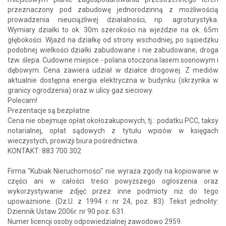
przeznaczony pod zabudowę jednorodzinną z możliwością
prowadzenia nieuciążliwej działalności, np. agroturystyka.
Wymiary działki to ok. 30m szerokości na wjeździe na ok. 65m
głębokości. Wjazd na działkę od strony wschodniej, po sąsiedzku
podobnej wielkości działki zabudowane i nie zabudowane, droga
tzw. ślepa. Cudowne miejsce - polana otoczona lasem sosnowym i
dębowym. Cena zawiera udział w działce drogowej. Z mediów
aktualnie dostępna energia elektryczna w budynku (skrzynka w
granicy ogrodzenia) oraz w ulicy gaz sieciowy.
Polecam!
Prezentacje są bezpłatne.
Cena nie obejmuje opłat okołozakupowych, tj.: podatku PCC, taksy
notarialnej, opłat sądowych z tytułu wpisów w księgach
wieczystych, prowizji biura pośrednictwa.
KONTAKT: 883 700 302
Firma "Kubiak Nieruchomości" nie wyraża zgody na kopiowanie w
części ani w całości treści powyższego ogłoszenia oraz
wykorzystywanie zdjęć przez inne podmioty niż do tego
upoważnione. (Dz.U. z 1994 r. nr 24, poz. 83). Tekst jednolity:
Dziennik Ustaw 2006r. nr 90 poz. 631.
Numer licencji osoby odpowiedzialnej zawodowo 2959.