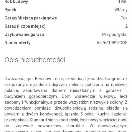
Rok budowy
1930
Rynek
Wtórny
Garaż/Miejsca parkingowe
Tak
Garaż (liczba miejsc)
2
Usytuowanie garażu
Przy budynku
Numer oferty
5576/1989/ODS
Opis nieruchomości
Owczarnia, gm. Brwinów - do sprzedania piękna działka gruntu z
urządzonym ogrodem i dojrzałą zielenią, położona na urokliwej
polanie, zabudowana domem mieszkalnym z garażem i
budynkiem gospodarczym. Dom wprawdzie wiekowy, lecz
zadbany i funkcjonalny, a przede wszystkim niezwykle solidny. Z
powodzeniem pomieści dwupokoleniową rodzinę, składa się
bowiem z dwóch kondygnacji, łącznie 5 pokoi, kuchni, łazienki,
przedpokoju. Standard nieco spartański, lecz nowy właściciel nada
mu zapewne nowoczesny charakter. W obowiązującym
miejscowym planie zagospodarowania przestrzennego teren