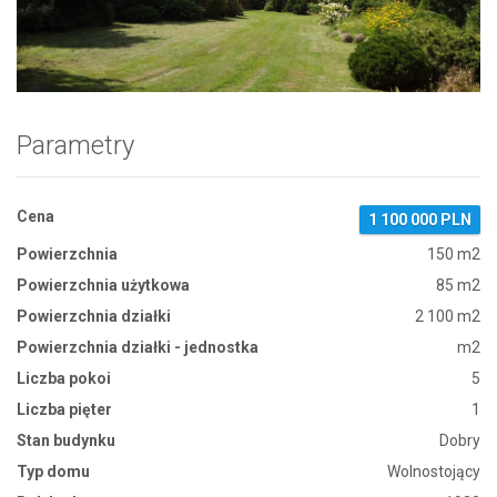
Zdjęcie 1
Parametry
Cena
1 100 000 PLN
Powierzchnia
150 m2
Powierzchnia użytkowa
85 m2
Powierzchnia działki
2 100 m2
Powierzchnia działki - jednostka
m2
Liczba pokoi
5
Liczba pięter
1
Stan budynku
Dobry
Typ domu
Wolnostojący