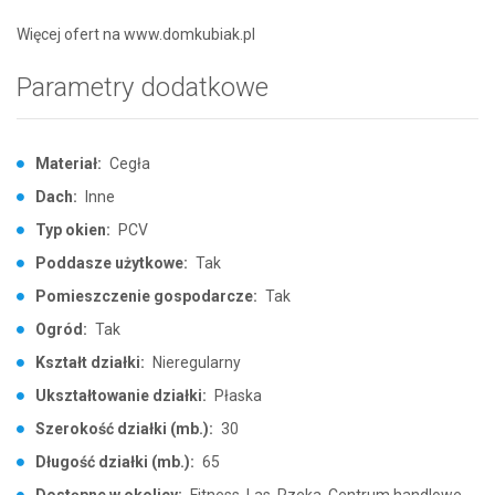
Więcej ofert na www.domkubiak.pl
Parametry dodatkowe
Materiał:
Cegła
Dach:
Inne
Typ okien:
PCV
Poddasze użytkowe:
Tak
Pomieszczenie gospodarcze:
Tak
Ogród:
Tak
Kształt działki:
Nieregularny
Ukształtowanie działki:
Płaska
Szerokość działki (mb.):
30
Długość działki (mb.):
65
Dostępne w okolicy:
Fitness, Las, Rzeka, Centrum handlowe